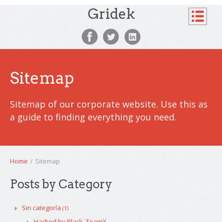
Gridek
Sitemap
Sitemap of our corporate website. Use this as
a guide to finding everything you need.
Home
/
Sitemap
Posts by Category
Sin categoría
(1)
Hacked by Black_TeamX