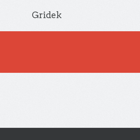
Gridek
Thank you for your booking. Your booking has been su
Oops!
We could not find your booking. The link you u
contact our support team.