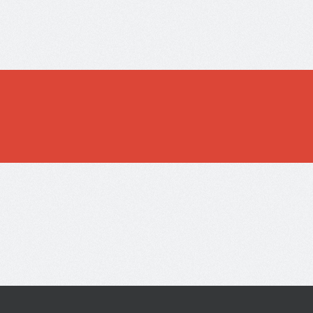
ccessfully received.
sed may be incorrect or has expired. If you need assistance, please