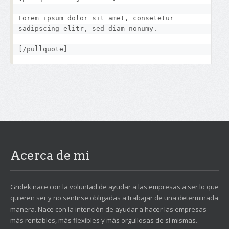
Lorem ipsum dolor sit amet, consetetur 
sadipscing elitr, sed diam nonumy.
[/pullquote]
Acerca de mi
Gridek nace con la voluntad de ayudar a las empresas a ser lo que
quieren ser y no sentirse obligadas a trabajar de una determinada
manera. Nace con la intención de ayudar a hacer las empresas
más rentables, más flexibles y más orgullosas de sí mismas.