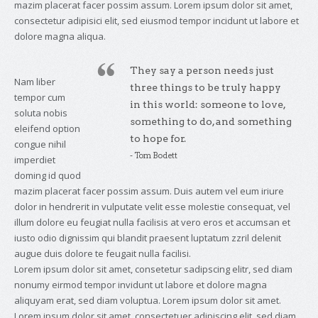
mazim placerat facer possim assum. Lorem ipsum dolor sit amet,
consectetur adipisici elit, sed eiusmod tempor incidunt ut labore et
dolore magna aliqua.
They say a person needs just
Nam liber
three things to be truly happy
tempor cum
in this world: someone to love,
soluta nobis
something to do, and something
eleifend option
to hope for.
congue nihil
- Tom Bodett
imperdiet
doming id quod
mazim placerat facer possim assum. Duis autem vel eum iriure
dolor in hendrerit in vulputate velit esse molestie consequat, vel
illum dolore eu feugiat nulla facilisis at vero eros et accumsan et
iusto odio dignissim qui blandit praesent luptatum zzril delenit
augue duis dolore te feugait nulla facilisi.
Lorem ipsum dolor sit amet, consetetur sadipscing elitr, sed diam
nonumy eirmod tempor invidunt ut labore et dolore magna
aliquyam erat, sed diam voluptua. Lorem ipsum dolor sit amet.
Lorem ipsum dolor sit amet, consectetuer adipiscing elit, sed diam