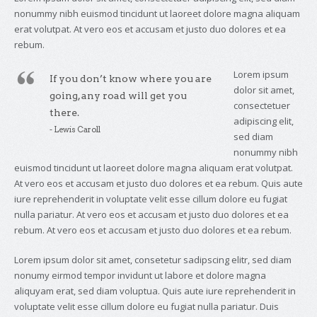
nonummy nibh euismod tincidunt ut laoreet dolore magna aliquam
erat volutpat. At vero eos et accusam et justo duo dolores et ea
rebum.
Lorem ipsum
If you don’t know where you are
dolor sit amet,
going, any road will get you
consectetuer
there.
adipiscing elit,
- Lewis Caroll
sed diam
nonummy nibh
euismod tincidunt ut laoreet dolore magna aliquam erat volutpat.
At vero eos et accusam et justo duo dolores et ea rebum. Quis aute
iure reprehenderit in voluptate velit esse cillum dolore eu fugiat
nulla pariatur. At vero eos et accusam et justo duo dolores et ea
rebum. At vero eos et accusam et justo duo dolores et ea rebum.
Lorem ipsum dolor sit amet, consetetur sadipscing elitr, sed diam
nonumy eirmod tempor invidunt ut labore et dolore magna
aliquyam erat, sed diam voluptua. Quis aute iure reprehenderit in
voluptate velit esse cillum dolore eu fugiat nulla pariatur. Duis