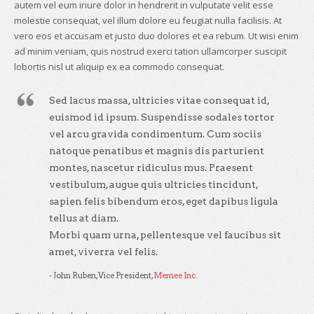
autem vel eum iriure dolor in hendrerit in vulputate velit esse
molestie consequat, vel illum dolore eu feugiat nulla facilisis. At
vero eos et accusam et justo duo dolores et ea rebum. Ut wisi enim
ad minim veniam, quis nostrud exerci tation ullamcorper suscipit
lobortis nisl ut aliquip ex ea commodo consequat.
Sed lacus massa, ultricies vitae consequat id,
euismod id ipsum. Suspendisse sodales tortor
vel arcu gravida condimentum. Cum sociis
natoque penatibus et magnis dis parturient
montes, nascetur ridiculus mus. Praesent
vestibulum, augue quis ultricies tincidunt,
sapien felis bibendum eros, eget dapibus ligula
tellus at diam.
Morbi quam urna, pellentesque vel faucibus sit
amet, viverra vel felis.
- John Ruben, Vice President,
Memee Inc.