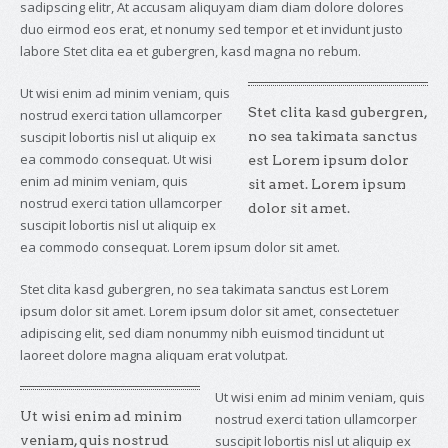
sadipscing elitr, At accusam aliquyam diam diam dolore dolores
duo eirmod eos erat, et nonumy sed tempor et et invidunt justo
labore Stet clita ea et gubergren, kasd magna no rebum.
Ut wisi enim ad minim veniam, quis
Stet clita kasd gubergren,
nostrud exerci tation ullamcorper
suscipit lobortis nisl ut aliquip ex
no sea takimata sanctus
ea commodo consequat. Ut wisi
est Lorem ipsum dolor
enim ad minim veniam, quis
sit amet. Lorem ipsum
nostrud exerci tation ullamcorper
dolor sit amet.
suscipit lobortis nisl ut aliquip ex
ea commodo consequat. Lorem ipsum dolor sit amet.
Stet clita kasd gubergren, no sea takimata sanctus est Lorem
ipsum dolor sit amet. Lorem ipsum dolor sit amet, consectetuer
adipiscing elit, sed diam nonummy nibh euismod tincidunt ut
laoreet dolore magna aliquam erat volutpat.
Ut wisi enim ad minim veniam, quis
Ut wisi enim ad minim
nostrud exerci tation ullamcorper
veniam, quis nostrud
suscipit lobortis nisl ut aliquip ex