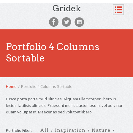
Gridek
Portfolio 4 Columns
Sortable
Home
/
Portfolio 4 Columns Sortable
Fusce porta porta mi id ultricies. Aliquam ullamcorper libero in
lectus facilisis ultricies. Praesent mollis auctor ipsum, vel pulvinar
quam volutpat in. Maecenas sed volutpat libero.
All
Inspiration
Nature
Portfolio Filter: